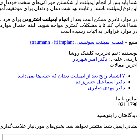
شما باید پس از انجام ایمپلنت از شکستن خوراکی‌های سخت خودداری ک
این نوع ایمپلنت باشند. رعایت بهداشت دهان و دندان برای موفقیت‌آم
در موارد نادری ممکن است بعد از
انجام ایمپلنت اشترومن
برای فرد بی
شما انتخاب کند تا با مشکلات کمتری مواجه شوید. البته احتمال موارد 
در موارد فراوانی به اثبات رسیده است.
منبع »
قیمت ایمپلنت سوئیسی
،
iti implant
،
nn
strauma
نویسنده :
تیم تحریریه کلینیک روشا
بازبینی علمی :
دکتر امیر شهریار
آخرین مقالات
۷ اشتباه رایج بعد از ایمپلنت دندان که خیلی‌ها نمی‌دانند
دکتر اسماعیل حسن‌زاده
دکتر مهدی صابری
تماس با ما
021-1798
دیدگاهتان را بنویسید
نشانی ایمیل شما منتشر نخواهد شد.
بخش‌های موردنیاز علامت‌گذاری 