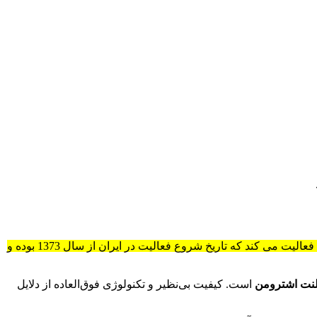
شناخته می شود که در سال 1954 تاسیس شد و در کشور سوئیس در شهر بازل فعالیت می کند که تاریخ شروع فعالیت در ایران از سال 1373 بوده و
لنت اشترومن
است. کیفیت بی‌نظیر و تکنولوژی فوق‌العاده از دلایل