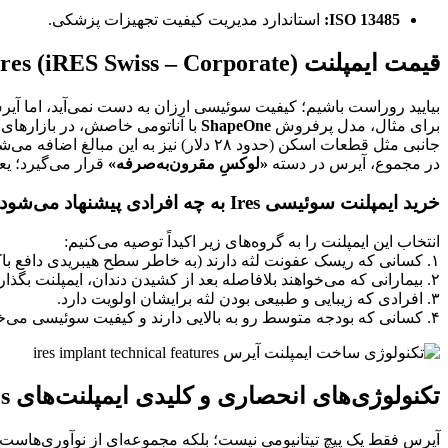
ISO 13485:
استاندارد مدیریت کیفیت تجهیزات پزشکی.
قیمت ایمپلنت Ires (iRES Swiss – Corporate)
بیایید روراست باشیم؛ کیفیت سوئیسی ارزان به دست نمی‌آید، اما آ
برای مثال، مدل پرفروش
ShapeOne
با آناتومی خاصش، در بازارهای
جانبی مثل قطعات اسکن (حدود ۲۸ دلار) نیز به این مبالغ اضافه می‌شود.
در مجموع، آیرس در دسته
«لوکسِ مقرون‌به‌صرفه»
قرار می‌گیرد؛ یع
خرید ایمپلنت سوئیسی Ires به چه افرادی پیشنهاد می‌شود؟
انتخاب این ایمپلنت را به گروه‌های زیر اکیداً توصیه می‌کنیم:
۱. کسانی که ریسک عفونت لثه دارند (به خاطر سطح هیبریدی دافع باکتری).
۲. بیمارانی که می‌خواهند بلافاصله بعد از کشیدن دندان، ایمپلنت بگذارند (بارگذاری فوری).
۳. افرادی که زیبایی و طبیعی بودن لثه برایشان اولویت دارد.
۴. کسانی که بودجه متوسط رو به بالایی دارند و کیفیت سوئیسی می‌خواهند.
تکنولوژی‌های انحصاری و کلیدی ایمپلنت‌های Ires
آیرس فقط یک پیچ تیتانیومی نیست؛ بلکه مجموعه‌ای از نوآوری‌هاست: