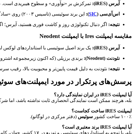
آیرس (iRES):
تمرکزش بر «نوآوری» و سطوح هیبریدی است. طرا
اس‌آی‌سی (
SIC
):
این برند سوئیسی (تاسیس ۲۰۰۳) روی «سادگی» و «نتایج کلاسیک» تمرکز دارد. ایمپلنت‌های SIC معمولاً طراحی ساده‌تری دارند و برای دندانپزشکان عمومی راحت‌ترند.
نتیجه:
اگر دنبال تکنولوژی روز و کاشت فوری هستید، آیرس؛ اگر دن
مقایسه ایمپلنت Ires با ایمپلنت Neodent
آیرس (iRES):
یک برند اصیل سوئیسی با استانداردهای لوکس ار
نئودنت (Neodent):
برندی برزیلی (که اکنون زیرمجموعه اشتروم
نتیجه:
نئودنت به دلیل قیمت پایین‌تر و محبوبیت بالا، رقیب سر
پرسش‌های پرتکرار در مورد ایمپلنت‌های سوئیسی 
آیا ایمپلنت iRES در ایران نمایندگی دارد؟
بله، هرچند ممکن است نمایندگی انحصاری ثابت نداشته باشد، اما شرکت‌
ایمپلنت iRES ساخت کجاست؟
۱۰۰٪ ساخت کشور
سوئیس
(دفتر مرکزی در لوگانو).
آیا ایمپلنت iRES برند معتبری است؟
بله، با توجه به استانداردهای سوئیسی و توزیع در ۱۷ کشور جهان، کاملاً معتبر است.