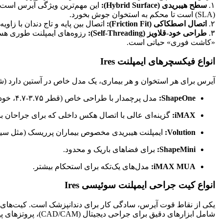
۱.
سطح هیبریدی (Hybrid Surface):
این مهم‌ترین ویژگی آیرس است. یک
(SLA) است تا محکم به استخوان جوش بخورد.
۲.
اتصال اصطکاکی (Friction Fit):
اتصال بین پایه و تاج دندان با زاویه ۱ درجه طراحی شده که عملاً هیچ درزی برای نفوذ میکروب باقی نمی‌گذارد و جلوی لقی پروتز را می‌گیر
۳.
طراحی خود-قلاویز (Self-Threading):
رزوه‌های ایمپلنت طوری هستن
«کاشت فوری» حیاتی است.
انواع فیکسچرهای ایمپلنت Ires
آیرس برای هر استخوان و هر بیماری، یک مدل خاص در آستین دارد (شامل ۱۳ مدل مخ
ShapeOne:
مدل پرچمدار با طراحی خاص (قطر ۳.۷۵-۴.۷، خود-تاپینگ triple-loop) برای ثبات در استخوان‌های پیچیده.
iMAX:
گزینه‌ای عالی با اتصال هکس داخلی که برای جراحان ب
Volution:
ایمپلنت هیبریدی مخصوص بیماران پرریسک (مثل سیگاری‌
ShapeMini:
برای فضا‌های باریک و محدود.
iMAX MUA:
مدل‌های یک‌تکه برای استحکام بیشتر.
انواع کیت جراحی ایمپلنت سوئیسی Ires
یکی از نقاط قوت آیرس، سادگی کار برای دندانپزشک است. کیت‌های
شامل ابزارهای دقیق برای جراحی دیجیتال (CAD/CAM)، پروتزهای پیچ‌شونده و ابزارهای مخصوص کاشت فوری هستند که دقت جراحی را به حداکثر می‌رسانند.