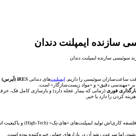
دقت ساعت‌سازان سوئیسی را داریم.
ایمپلنت
‌های دندانی
iRES (آیرس)
ن
 بر «مهندسی دقیق» و «مواد زیست‌سازگار» است.
ارگذاری فوری
(زمانی که بیمار عجله دارد) و بازسازی کامل فک، حرف‌ه
زینه کردن را دارد یا خیر.
تولید ایمپلنت‌های «های-تِک» (High-Tech) و باکیفیت است. مقر اصلی و قلب تپنده این شرکت در شهر زیبای
د، اما سرعت رشد آن در بازارهای جهانی خیره‌کننده بوده است.