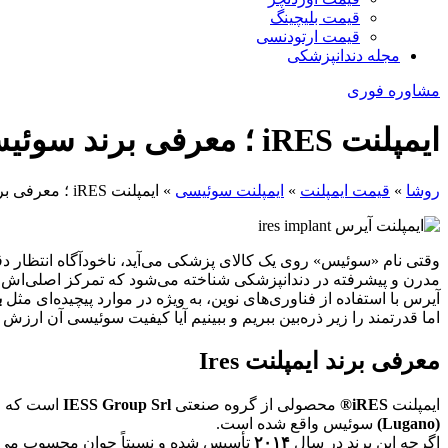
قیمت بلیچینگ
قیمت ارتودنسی
مجله دندانپزشکی
مشاوره فوری
ایمپلنت iRES ؛ معرفی برند سوئیسی سازنده ایمپلنت دندان
روشا
»
قیمت ایمپلنت
»
ایمپلنت سوئیسی
»
ایمپلنت iRES ؛ معرفی برند سوئیسی سازنده ایمپلنت دندان
وقتی نام «سوئیس» روی یک کالای پزشکی می‌آید، ناخودآگاه انتظار 
مدرن و پیشرفته در دندانپزشکی شناخته می‌شود که تمرکز اصلی‌اش
آیرس با استفاده از فناوری‌های نوین، به ویژه در موارد پیچیده‌ای مثل
ب
اما قدرتمند را زیر ذره‌بین ببریم و ببینیم آیا کیفیت سوئیسی آن ارزش ه
معرفی برند ایمپلنت Ires
ایمپلنت
iRES®
محصولی از گروه صنعتی
IESS Group Srl
است که فلسفه کاری‌اش 
(Lugano)
سوئیس واقع شده است.
اگرچه این برند در سال
۲۰۱۴
تأسیس شده و نسبتاً جوان محسوب می‌شو