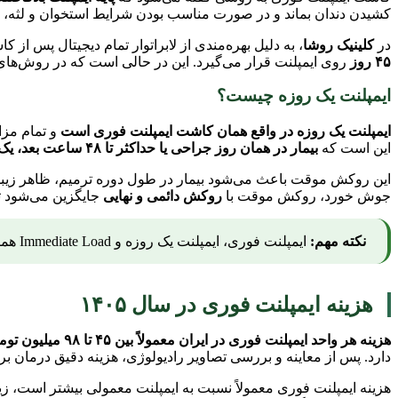
کشیدن دندان بماند و در صورت مناسب بودن شرایط استخوان و لثه، ا
در
کلینیک روشا
، به دلیل بهره‌مندی از لابراتوار تمام دیجیتال پس
۴۵ روز
روی ایمپلنت قرار می‌گیرد. این در حالی است که در روش‌های م
ایمپلنت یک روزه چیست؟
ایمپلنت یک روزه در واقع همان کاشت ایمپلنت فوری است
و تمام مزا
این است که
بیمار در همان روز جراحی یا حداکثر تا ۴۸ ساعت بعد، یک روکش موقت روی ایمپلنت دریافت می‌کند.
این روکش موقت باعث می‌شود بیمار در طول دوره ترمیم، ظاهر زیبای ل
جوش خورد، روکش موقت با
روکش دائمی و نهایی
جایگزین می‌شود تا
نکته مهم:
ایمپلنت فوری، ایمپلنت یک روزه و Immediate Load همگی به یک تکنیک درمانی اشاره دارند و تفاوتی از نظر مفهوم ندارند.
هزینه ایمپلنت فوری در سال ۱۴۰۵
هزینه هر واحد ایمپلنت فوری در ایران معمولاً بین ۴۵ تا ۹۸ میلیون تومان است.
دارد. پس از معاینه و بررسی تصاویر رادیولوژی، هزینه دقیق درمان 
هزینه ایمپلنت فوری معمولاً نسبت به ایمپلنت معمولی بیشتر است، زی